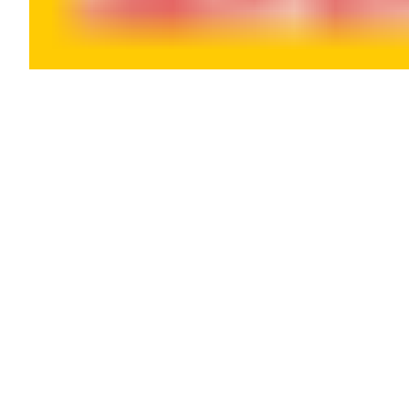
Openingstijden
Maandag
09
Dinsdag
08
Woensdag
08
Donderdag
08
Vrijdag
08
Zaterdag
08
Zondag
G