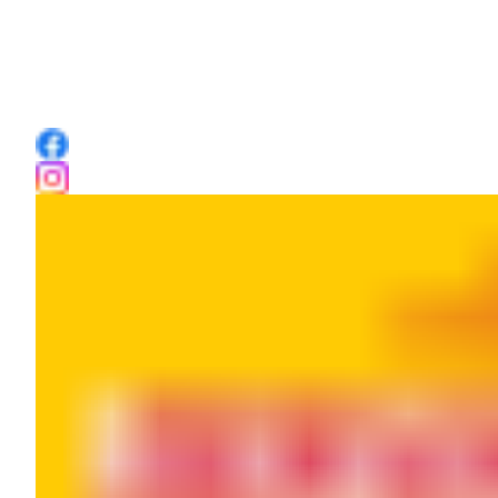
T: 0518 76 70 20
E:
info@debildtsebouwmarkt.nl
Volg ons ook op Facebook en Instagram!