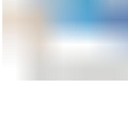
Contact
De Bildtse Bouwmarkt
Van Harenstraat 32
9076 BX St. Annaparochie