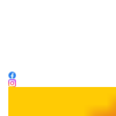
Contact
De Bildtse Bouwmarkt
Van Harenstraat 32
9076 BX St. Annaparochie
T: 0518 76 70 20
E:
info@debildtsebouwmarkt.nl
Volg ons ook op Facebook en Instagram!