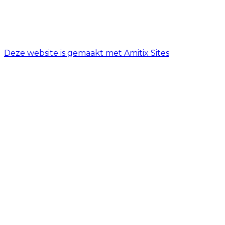
Vrijdag
08:00 - 18:00
Zaterdag
08:00 - 17:00
Zondag
Gesloten
Deze website is gemaakt met Amitix Sites