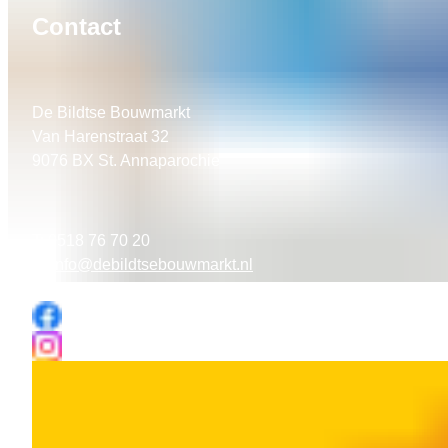
Contact
De Bildtse Bouwmarkt
Van Harenstraat 32
9076 BX St. Annaparochie
T: 0518 76 70 20
E:
info@debildtsebouwmarkt.nl
Volg ons ook op Facebook en Instagram!