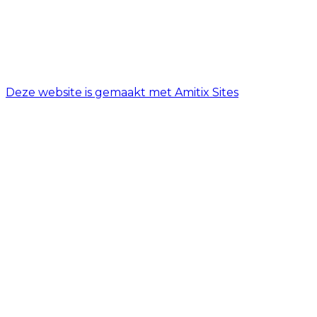
Donderdag
08:00 - 18:00
Vrijdag
08:00 - 18:00
Zaterdag
08:00 - 17:00
Zondag
Gesloten
Deze website is gemaakt met Amitix Sites