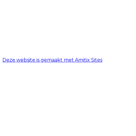
Dinsdag
08:00 - 18:00
Woensdag
08:00 - 18:00
Donderdag
08:00 - 18:00
Vrijdag
08:00 - 18:00
Zaterdag
08:00 - 17:00
Zondag
Gesloten
Deze website is gemaakt met Amitix Sites