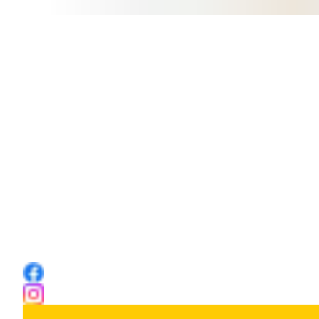
Contact
De Bildtse Bouwmarkt
Van Harenstraat 32
9076 BX St. Annaparochie
T: 0518 76 70 20
E:
info@debildtsebouwmarkt.nl
Volg ons ook op Facebook en Instagram!