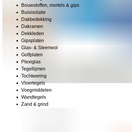
Bouwstoffen, mortels & gips
Buisisolatie
Dakbedekking
Dakramen
Dekkleden
Gipsplaten
Glas- & Steenwol
Golfplaten
Plexiglas
Tegellijmen
Tochtwering
Vloertegels
Voegmiddelen
Wandtegels
Zand & grind